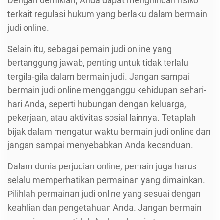
Dengan demikian, Anda dapat menghindari risiko
terkait regulasi hukum yang berlaku dalam bermain
judi online.
Selain itu, sebagai pemain judi online yang
bertanggung jawab, penting untuk tidak terlalu
tergila-gila dalam bermain judi. Jangan sampai
bermain judi online mengganggu kehidupan sehari-
hari Anda, seperti hubungan dengan keluarga,
pekerjaan, atau aktivitas sosial lainnya. Tetaplah
bijak dalam mengatur waktu bermain judi online dan
jangan sampai menyebabkan Anda kecanduan.
Dalam dunia perjudian online, pemain juga harus
selalu memperhatikan permainan yang dimainkan.
Pilihlah permainan judi online yang sesuai dengan
keahlian dan pengetahuan Anda. Jangan bermain