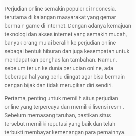
Perjudian online semakin populer di Indonesia,
terutama di kalangan masyarakat yang gemar
bermain game di internet. Dengan adanya kemajuan
teknologi dan akses internet yang semakin mudah,
banyak orang mulai beralih ke perjudian online
sebagai bentuk hiburan dan juga kesempatan untuk
mendapatkan penghasilan tambahan. Namun,
sebelum terjun ke dunia perjudian online, ada
beberapa hal yang perlu diingat agar bisa bermain
dengan bijak dan tidak merugikan diri sendiri.
Pertama, penting untuk memilih situs perjudian
online yang terpercaya dan memiliki lisensi resmi.
Sebelum memasang taruhan, pastikan situs
tersebut memiliki reputasi yang baik dan telah
terbukti membayar kemenangan para pemainnya.