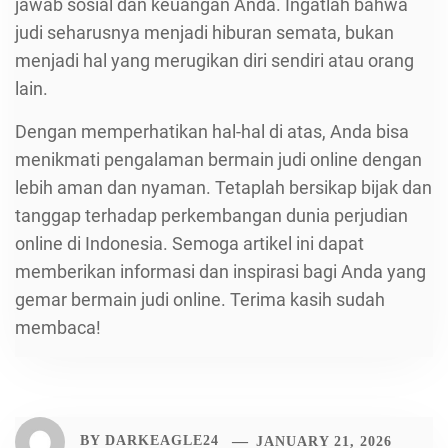
jawab sosial dan keuangan Anda. Ingatlah bahwa
judi seharusnya menjadi hiburan semata, bukan
menjadi hal yang merugikan diri sendiri atau orang
lain.
Dengan memperhatikan hal-hal di atas, Anda bisa
menikmati pengalaman bermain judi online dengan
lebih aman dan nyaman. Tetaplah bersikap bijak dan
tanggap terhadap perkembangan dunia perjudian
online di Indonesia. Semoga artikel ini dapat
memberikan informasi dan inspirasi bagi Anda yang
gemar bermain judi online. Terima kasih sudah
membaca!
BY
DARKEAGLE24
JANUARY 21, 2026