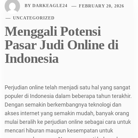
BY
DARKEAGLE24
FEBRUARY 20, 2026
UNCATEGORIZED
Menggali Potensi
Pasar Judi Online di
Indonesia
Perjudian online telah menjadi satu hal yang sangat
populer di Indonesia dalam beberapa tahun terakhir.
Dengan semakin berkembangnya teknologi dan
akses internet yang semakin mudah, banyak orang
mulai beralih ke perjudian online sebagai cara untuk
mencari hiburan maupun kesempatan untuk