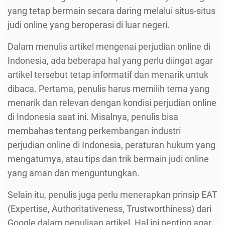
yang tetap bermain secara daring melalui situs-situs
judi online yang beroperasi di luar negeri.
Dalam menulis artikel mengenai perjudian online di
Indonesia, ada beberapa hal yang perlu diingat agar
artikel tersebut tetap informatif dan menarik untuk
dibaca. Pertama, penulis harus memilih tema yang
menarik dan relevan dengan kondisi perjudian online
di Indonesia saat ini. Misalnya, penulis bisa
membahas tentang perkembangan industri
perjudian online di Indonesia, peraturan hukum yang
mengaturnya, atau tips dan trik bermain judi online
yang aman dan menguntungkan.
Selain itu, penulis juga perlu menerapkan prinsip EAT
(Expertise, Authoritativeness, Trustworthiness) dari
Google dalam penulisan artikel. Hal ini penting agar