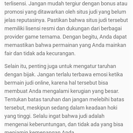
terlisensi. Jangan mudah tergiur dengan bonus atau
promosi yang ditawarkan oleh situs judi yang belum
jelas reputasinya. Pastikan bahwa situs judi tersebut
memiliki lisensi resmi dan dukungan dari berbagai
provider game ternama. Dengan begitu, Anda dapat
memastikan bahwa permainan yang Anda mainkan
fair dan tidak ada kecurangan.
Selain itu, penting juga untuk mengatur taruhan
dengan bijak. Jangan terlalu terbawa emosi ketika
bermain judi online, karena hal tersebut bisa
membuat Anda mengalami kerugian yang besar.
Tentukan batas taruhan dan jangan melebihi batas
tersebut, meskipun sedang dalam keadaan hoki
yang tinggi. Selalu ingat bahwa judi adalah
mengenai keberuntungan, dan tidak ada yang bisa
menjamin kemenangan Anda.