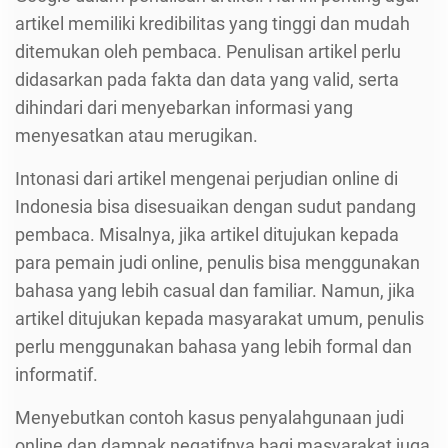
artikel memiliki kredibilitas yang tinggi dan mudah
ditemukan oleh pembaca. Penulisan artikel perlu
didasarkan pada fakta dan data yang valid, serta
dihindari dari menyebarkan informasi yang
menyesatkan atau merugikan.
Intonasi dari artikel mengenai perjudian online di
Indonesia bisa disesuaikan dengan sudut pandang
pembaca. Misalnya, jika artikel ditujukan kepada
para pemain judi online, penulis bisa menggunakan
bahasa yang lebih casual dan familiar. Namun, jika
artikel ditujukan kepada masyarakat umum, penulis
perlu menggunakan bahasa yang lebih formal dan
informatif.
Menyebutkan contoh kasus penyalahgunaan judi
online dan dampak negatifnya bagi masyarakat juga