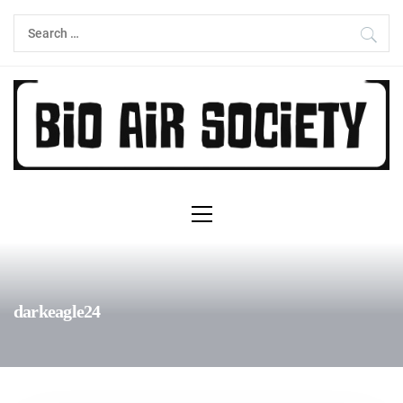
Skip
Search
to
for:
content
Primary
Menu
darkeagle24