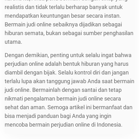
realistis dan tidak terlalu berharap banyak untuk
mendapatkan keuntungan besar secara instan.
Bermain judi online sebaiknya dijadikan sebagai
hiburan semata, bukan sebagai sumber penghasilan
utama.
Dengan demikian, penting untuk selalu ingat bahwa
perjudian online adalah bentuk hiburan yang harus
diambil dengan bijak. Selalu kontrol diri dan jangan
terlalu lupa akan tanggung jawab Anda saat bermain
judi online. Bermainlah dengan santai dan tetap
nikmati pengalaman bermain judi online secara
sehat dan aman. Semoga artikel ini bermanfaat dan
bisa menjadi panduan bagi Anda yang ingin
mencoba bermain perjudian online di Indonesia.