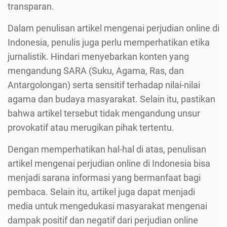
transparan.
Dalam penulisan artikel mengenai perjudian online di
Indonesia, penulis juga perlu memperhatikan etika
jurnalistik. Hindari menyebarkan konten yang
mengandung SARA (Suku, Agama, Ras, dan
Antargolongan) serta sensitif terhadap nilai-nilai
agama dan budaya masyarakat. Selain itu, pastikan
bahwa artikel tersebut tidak mengandung unsur
provokatif atau merugikan pihak tertentu.
Dengan memperhatikan hal-hal di atas, penulisan
artikel mengenai perjudian online di Indonesia bisa
menjadi sarana informasi yang bermanfaat bagi
pembaca. Selain itu, artikel juga dapat menjadi
media untuk mengedukasi masyarakat mengenai
dampak positif dan negatif dari perjudian online