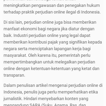
meningkatkan pengawasan dan penegakan hukum
terhadap praktik perjudian online ilegal di Indonesia.
Di sisi lain, perjudian online juga bisa memberikan
manfaat ekonomi bagi negara jika diatur dengan
baik. Industri perjudian online yang legal dapat
memberikan kontribusi pajak yang signifikan kepada
negara serta menciptakan lapangan kerja bagi
masyarakat. Oleh karena itu, pemerintah perlu
mempertimbangkan untuk melegalkan perjudian
online dengan ketentuan-ketentuan yang ketat dan
transparan.
Dalam penulisan artikel mengenai perjudian online di
Indonesia, penulis juga perlu memperhatikan etika
jurnalistik. Hindari menyebarkan konten yang
mengandung SARA (Suku, Agama, Ras, dan