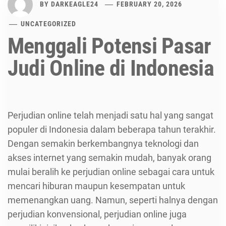
BY
DARKEAGLE24
FEBRUARY 20, 2026
UNCATEGORIZED
Menggali Potensi Pasar
Judi Online di Indonesia
Perjudian online telah menjadi satu hal yang sangat
populer di Indonesia dalam beberapa tahun terakhir.
Dengan semakin berkembangnya teknologi dan
akses internet yang semakin mudah, banyak orang
mulai beralih ke perjudian online sebagai cara untuk
mencari hiburan maupun kesempatan untuk
memenangkan uang. Namun, seperti halnya dengan
perjudian konvensional, perjudian online juga