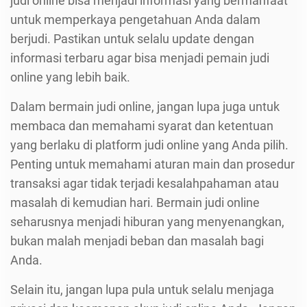
judi online bisa menjadi informasi yang bermanfaat
untuk memperkaya pengetahuan Anda dalam
berjudi. Pastikan untuk selalu update dengan
informasi terbaru agar bisa menjadi pemain judi
online yang lebih baik.
Dalam bermain judi online, jangan lupa juga untuk
membaca dan memahami syarat dan ketentuan
yang berlaku di platform judi online yang Anda pilih.
Penting untuk memahami aturan main dan prosedur
transaksi agar tidak terjadi kesalahpahaman atau
masalah di kemudian hari. Bermain judi online
seharusnya menjadi hiburan yang menyenangkan,
bukan malah menjadi beban dan masalah bagi
Anda.
Selain itu, jangan lupa pula untuk selalu menjaga