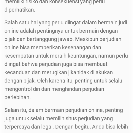
memiliki risiko dan konsekuensi yang perlu
diperhatikan.
Salah satu hal yang perlu diingat dalam bermain judi
online adalah pentingnya untuk bermain dengan
bijak dan bertanggung jawab. Meskipun perjudian
online bisa memberikan kesenangan dan
kesempatan untuk meraih keuntungan, namun perlu
diingat bahwa perjudian juga bisa membuat
kecanduan dan merugikan jika tidak dilakukan
dengan bijak. Oleh karena itu, penting untuk selalu
mengontrol diri dan menghindari perjudian
berlebihan.
Selain itu, dalam bermain perjudian online, penting
juga untuk selalu memilih situs perjudian yang
terpercaya dan legal. Dengan begitu, Anda bisa lebih