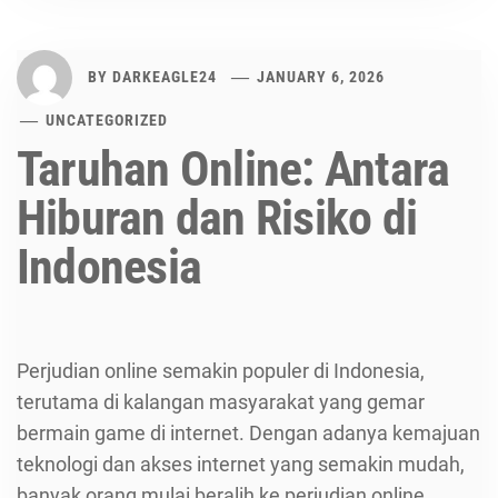
BY
DARKEAGLE24
JANUARY 6, 2026
UNCATEGORIZED
Taruhan Online: Antara
Hiburan dan Risiko di
Indonesia
Perjudian online semakin populer di Indonesia,
terutama di kalangan masyarakat yang gemar
bermain game di internet. Dengan adanya kemajuan
teknologi dan akses internet yang semakin mudah,
banyak orang mulai beralih ke perjudian online