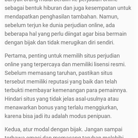
sebagai bentuk hiburan dan juga kesempatan untuk
mendapatkan penghasilan tambahan. Namun,
sebelum terjun ke dunia perjudian online, ada
beberapa hal yang perlu diingat agar bisa bermain
dengan bijak dan tidak merugikan diri sendiri.
Pertama, penting untuk memilih situs perjudian
online yang terpercaya dan memiliki lisensi resmi.
Sebelum memasang taruhan, pastikan situs
tersebut memiliki reputasi yang baik dan telah
terbukti membayar kemenangan para pemainnya.
Hindari situs yang tidak jelas asal-usulnya atau
menawarkan bonus yang terlalu menggiurkan,
karena bisa jadi itu adalah modus penipuan.
Kedua, atur modal dengan bijak. Jangan sampai
terbawa emosi dan memasang taruhan melebihi