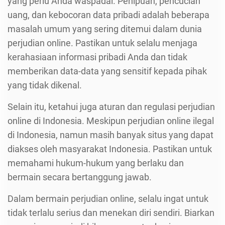
yang perlu Anda waspadai. Penipuan, pencucian
uang, dan kebocoran data pribadi adalah beberapa
masalah umum yang sering ditemui dalam dunia
perjudian online. Pastikan untuk selalu menjaga
kerahasiaan informasi pribadi Anda dan tidak
memberikan data-data yang sensitif kepada pihak
yang tidak dikenal.
Selain itu, ketahui juga aturan dan regulasi perjudian
online di Indonesia. Meskipun perjudian online ilegal
di Indonesia, namun masih banyak situs yang dapat
diakses oleh masyarakat Indonesia. Pastikan untuk
memahami hukum-hukum yang berlaku dan
bermain secara bertanggung jawab.
Dalam bermain perjudian online, selalu ingat untuk
tidak terlalu serius dan menekan diri sendiri. Biarkan