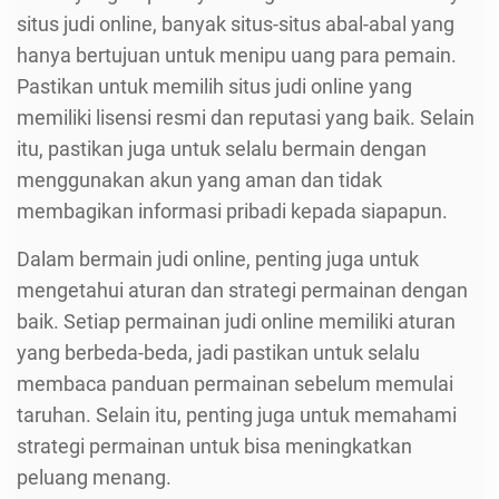
situs judi online, banyak situs-situs abal-abal yang
hanya bertujuan untuk menipu uang para pemain.
Pastikan untuk memilih situs judi online yang
memiliki lisensi resmi dan reputasi yang baik. Selain
itu, pastikan juga untuk selalu bermain dengan
menggunakan akun yang aman dan tidak
membagikan informasi pribadi kepada siapapun.
Dalam bermain judi online, penting juga untuk
mengetahui aturan dan strategi permainan dengan
baik. Setiap permainan judi online memiliki aturan
yang berbeda-beda, jadi pastikan untuk selalu
membaca panduan permainan sebelum memulai
taruhan. Selain itu, penting juga untuk memahami
strategi permainan untuk bisa meningkatkan
peluang menang.