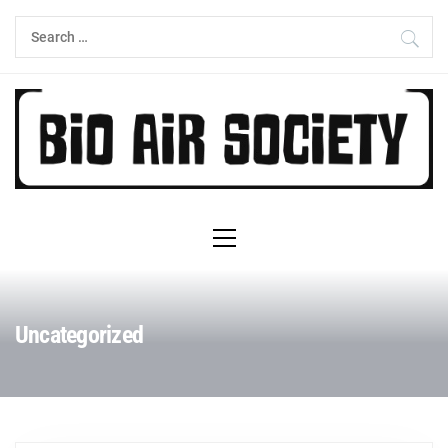
Skip
Search
to
for:
content
Primary
Menu
Uncategorized