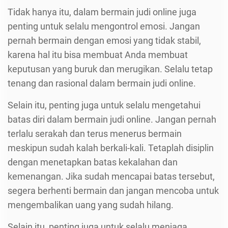
Tidak hanya itu, dalam bermain judi online juga
penting untuk selalu mengontrol emosi. Jangan
pernah bermain dengan emosi yang tidak stabil,
karena hal itu bisa membuat Anda membuat
keputusan yang buruk dan merugikan. Selalu tetap
tenang dan rasional dalam bermain judi online.
Selain itu, penting juga untuk selalu mengetahui
batas diri dalam bermain judi online. Jangan pernah
terlalu serakah dan terus menerus bermain
meskipun sudah kalah berkali-kali. Tetaplah disiplin
dengan menetapkan batas kekalahan dan
kemenangan. Jika sudah mencapai batas tersebut,
segera berhenti bermain dan jangan mencoba untuk
mengembalikan uang yang sudah hilang.
Selain itu, penting juga untuk selalu menjaga