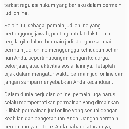
terkait regulasi hukum yang berlaku dalam bermain
judi online.
Selain itu, sebagai pemain judi online yang
bertanggung jawab, penting untuk tidak terlalu
tergila-gila dalam bermain judi. Jangan sampai
bermain judi online mengganggu kehidupan sehari-
hari Anda, seperti hubungan dengan keluarga,
pekerjaan, atau aktivitas sosial lainnya. Tetaplah
bijak dalam mengatur waktu bermain judi online dan
jangan sampai menyebabkan Anda kecanduan.
Dalam dunia perjudian online, pemain juga harus
selalu memperhatikan permainan yang dimainkan.
Pilihlah permainan judi online yang sesuai dengan
keahlian dan pengetahuan Anda. Jangan bermain
permainan yang tidak Anda pahami aturannya,