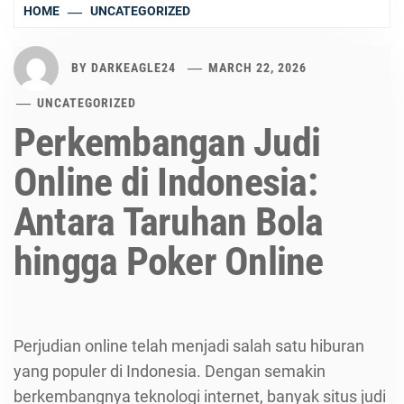
HOME
UNCATEGORIZED
BY
DARKEAGLE24
MARCH 22, 2026
UNCATEGORIZED
Perkembangan Judi
Online di Indonesia:
Antara Taruhan Bola
hingga Poker Online
Perjudian online telah menjadi salah satu hiburan
yang populer di Indonesia. Dengan semakin
berkembangnya teknologi internet, banyak situs judi