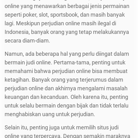
online yang menawarkan berbagai jenis permainan
seperti poker, slot, sportsbook, dan masih banyak
lagi. Meskipun perjudian online masih ilegal di
Indonesia, banyak orang yang tetap melakukannya
secara diam-diam.
Namun, ada beberapa hal yang perlu diingat dalam
bermain judi online. Pertama-tama, penting untuk
memahami bahwa perjudian online bisa membuat
ketagihan. Banyak orang yang terjerumus dalam
perjudian online dan akhirnya mengalami masalah
keuangan dan kecanduan. Oleh karena itu, penting
untuk selalu bermain dengan bijak dan tidak terlalu
menghabiskan uang untuk perjudian.
Selain itu, penting juga untuk memilih situs judi
online yang terpercaya. Dengan semakin maraknya