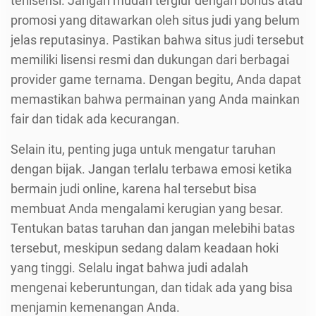
terlisensi. Jangan mudah tergiur dengan bonus atau
promosi yang ditawarkan oleh situs judi yang belum
jelas reputasinya. Pastikan bahwa situs judi tersebut
memiliki lisensi resmi dan dukungan dari berbagai
provider game ternama. Dengan begitu, Anda dapat
memastikan bahwa permainan yang Anda mainkan
fair dan tidak ada kecurangan.
Selain itu, penting juga untuk mengatur taruhan
dengan bijak. Jangan terlalu terbawa emosi ketika
bermain judi online, karena hal tersebut bisa
membuat Anda mengalami kerugian yang besar.
Tentukan batas taruhan dan jangan melebihi batas
tersebut, meskipun sedang dalam keadaan hoki
yang tinggi. Selalu ingat bahwa judi adalah
mengenai keberuntungan, dan tidak ada yang bisa
menjamin kemenangan Anda.