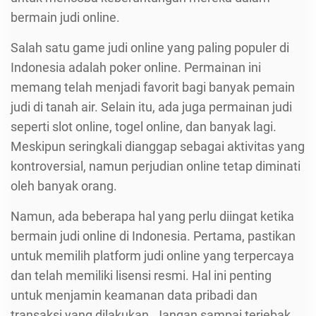
bermain judi online.
Salah satu game judi online yang paling populer di
Indonesia adalah poker online. Permainan ini
memang telah menjadi favorit bagi banyak pemain
judi di tanah air. Selain itu, ada juga permainan judi
seperti slot online, togel online, dan banyak lagi.
Meskipun seringkali dianggap sebagai aktivitas yang
kontroversial, namun perjudian online tetap diminati
oleh banyak orang.
Namun, ada beberapa hal yang perlu diingat ketika
bermain judi online di Indonesia. Pertama, pastikan
untuk memilih platform judi online yang terpercaya
dan telah memiliki lisensi resmi. Hal ini penting
untuk menjamin keamanan data pribadi dan
transaksi yang dilakukan. Jangan sampai terjebak