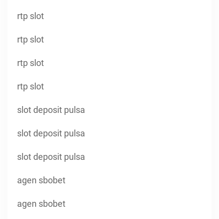
rtp slot
rtp slot
rtp slot
rtp slot
slot deposit pulsa
slot deposit pulsa
slot deposit pulsa
agen sbobet
agen sbobet