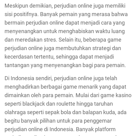
Meskipun demikian, perjudian online juga memiliki
sisi positifnya. Banyak pemain yang merasa bahwa
bermain perjudian online dapat menjadi cara yang
menyenangkan untuk menghabiskan waktu luang
dan meredakan stres. Selain itu, beberapa game
perjudian online juga membutuhkan strategi dan
kecerdasan tertentu, sehingga dapat menjadi
tantangan yang menyenangkan bagi para pemain.
Di Indonesia sendiri, perjudian online juga telah
menghadirkan berbagai game menarik yang dapat
dimainkan oleh para pemain. Mulai dari game kasino
seperti blackjack dan roulette hingga taruhan
olahraga seperti sepak bola dan balapan kuda, ada
begitu banyak pilihan untuk para penggemar
perjudian online di Indonesia. Banyak platform