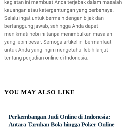
kegiatan ini membuat Anda terjebak dalam masalah
keuangan atau ketergantungan yang berbahaya.
Selalu ingat untuk bermain dengan bijak dan
bertanggung jawab, sehingga Anda dapat
menikmati hobi ini tanpa menimbulkan masalah
yang lebih besar. Semoga artikel ini bermanfaat
untuk Anda yang ingin mengetahui lebih lanjut
tentang perjudian online di Indonesia.
YOU MAY ALSO LIKE
Perkembangan Judi Online di Indonesia:
Antara Taruhan Bola hingga Poker Online