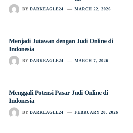
BY
DARKEAGLE24
MARCH 22, 2026
Menjadi Jutawan dengan Judi Online di
Indonesia
BY
DARKEAGLE24
MARCH 7, 2026
Menggali Potensi Pasar Judi Online di
Indonesia
BY
DARKEAGLE24
FEBRUARY 20, 2026