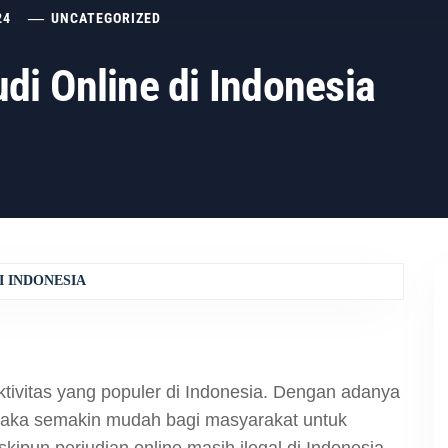
24
UNCATEGORIZED
di Online di Indonesia
I INDONESIA
aktivitas yang populer di Indonesia. Dengan adanya
 maka semakin mudah bagi masyarakat untuk