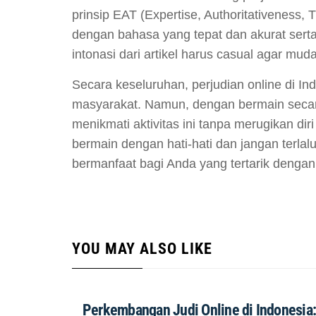
prinsip EAT (Expertise, Authoritativeness, T
dengan bahasa yang tepat dan akurat serta d
intonasi dari artikel harus casual agar mu
Secara keseluruhan, perjudian online di I
masyarakat. Namun, dengan bermain secar
menikmati aktivitas ini tanpa merugikan dir
bermain dengan hati-hati dan jangan terlal
bermanfaat bagi Anda yang tertarik dengan 
YOU MAY ALSO LIKE
Perkembangan Judi Online di Indonesia: