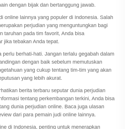
ain dengan bijak dan bertanggung jawab.
i online lainnya yang populer di Indonesia. Salah
a merupakan perjudian yang menguntungkan bagi
 taruhan pada tim favorit, Anda bisa
jika tebakan Anda tepat.
 perlu berhati-hati. Jangan terlalu gegabah dalam
rtandingan dengan baik sebelum memutuskan
engetahuan yang cukup tentang tim-tim yang akan
putusan yang lebih akurat.
hatikan berita terbaru seputar dunia perjudian
nformasi tentang perkembangan terkini, Anda bisa
ng dunia perjudian online. Baca juga ulasan
eview dari para pemain judi online lainnya.
line di Indonesia, penting untuk menerapkan