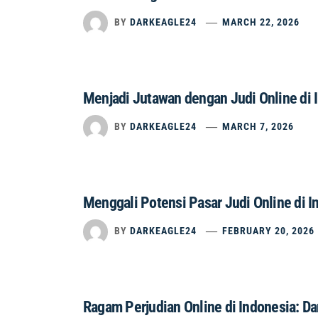
BY
DARKEAGLE24
MARCH 22, 2026
Menjadi Jutawan dengan Judi Online di 
BY
DARKEAGLE24
MARCH 7, 2026
Menggali Potensi Pasar Judi Online di I
BY
DARKEAGLE24
FEBRUARY 20, 2026
Ragam Perjudian Online di Indonesia: Da